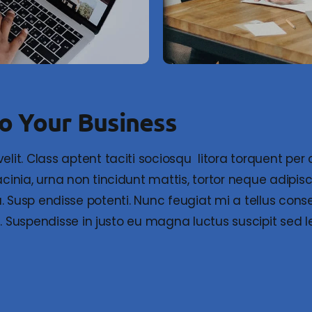
To Your Business
t. Class aptent taciti sociosqu litora torquent per 
inia, urna non tincidunt mattis, tortor neque adipis
ngilla. Susp endisse potenti. Nunc feugiat mi a tellus c
s. Suspendisse in justo eu magna luctus suscipit sed l