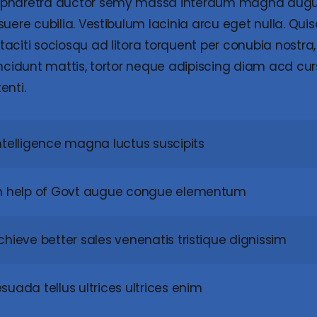
d pharetra auctor semy massa interdum magna augu
suere cubilia. Vestibulum lacinia arcu eget nulla. Qu
taciti sociosqu ad litora torquent per conubia nostr
incidunt mattis, tortor neque adipiscing diam acd curs
enti.
ntelligence magna luctus suscipits
th help of Govt augue congue elementum
hieve better sales venenatis tristique dignissim
uada tellus ultrices ultrices enim