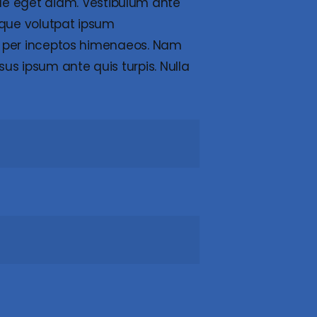
e eget diam. Vestibulum ante
isque volutpat ipsum
a, per inceptos himenaeos. Nam
us ipsum ante quis turpis. Nulla