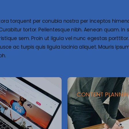
itora torquent per conubia nostra per inceptos himena
 Curabitur tortor. Pellentesque nibh. Aenean quam. In 
tique sem. Proin ut ligula vel nunc egestas porttitor. M
Fusce ac turpis quis ligula lacinia aliquet. Mauris ip
bh.
CONTENT PLANNI