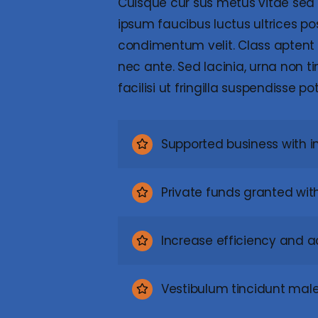
Cuisque cur sus metus vitae se
ipsum faucibus luctus ultrices po
condimentum velit. Class aptent 
nec ante. Sed lacinia, urna non t
facilisi ut fringilla suspendisse pot
Supported business with i
Private funds granted wi
Increase efficiency and ac
Vestibulum tincidunt males