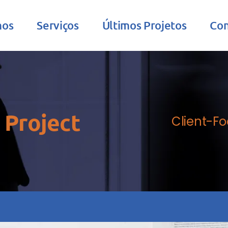
mos
Serviços
Últimos Projetos
Con
 Project
Client-Fo