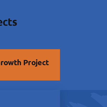
ects
Growth Project
ss & Finance