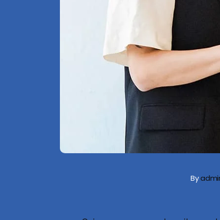
By
admi