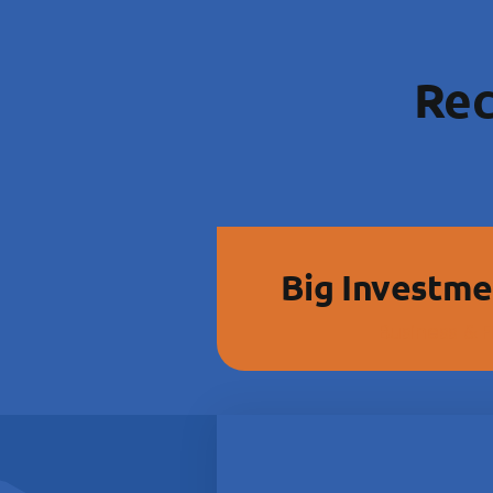
Rec
Big Investme
Business & 